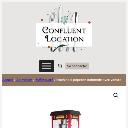
Aller
au
contenu
Se connecter
Accueil
/
Animation
/
Buffet sucré
/ Machine à popcorn automate avec voiture