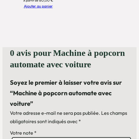
80,00
€
À partir de
e
Ajouter au panier
à
p
o
p
c
0 avis pour Machine à popcorn
o
r
automate avec voiture
n
a
Soyez le premier à laisser votre avis sur
u
“Machine à popcorn automate avec
t
voiture”
o
m
Votre adresse e-mail ne sera pas publiée.
Les champs
a
obligatoires sont indiqués avec
*
t
Votre note
*
e