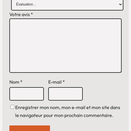
a
v
Votre avis
*
e
c
v
o
i
t
u
r
Nom
*
E-mail
*
e
Enregistrer mon nom, mon e-mail et mon site dans
le navigateur pour mon prochain commentaire.