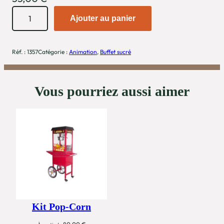
q
Ajouter au panier
u
a
n
Réf. :
1357
Catégorie :
Animation
, 
Buffet sucré
t
i
Vous pourriez aussi aimer
t
é
d
e
M
a
c
h
i
Kit Pop-Corn
n