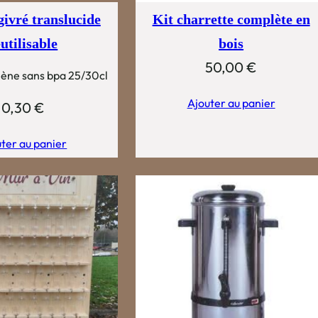
givré translucide
Kit charrette complète en
utilisable
bois
50,00
€
lène sans bpa 25/30cl
Ajouter au panier
0,30
€
ter au panier