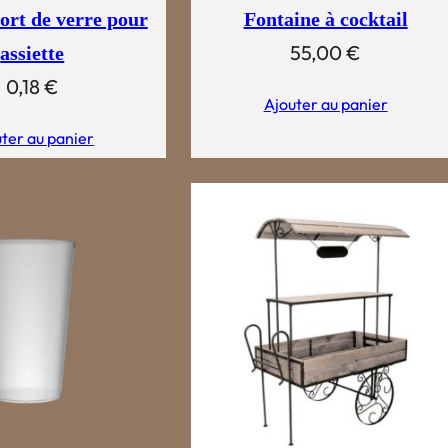
ort de verre pour
Fontaine à cocktail
55,00
€
assiette
0,18
€
Ajouter au panier
ter au panier