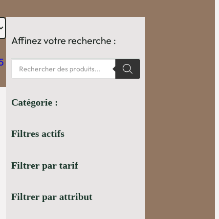
Affinez votre recherche :
R
e
c
h
e
Catégorie :
r
c
h
Filtres actifs
e
d
e
Filtrer par tarif
p
r
o
Filtrer par attribut
d
u