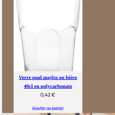
Verre pool mojito ou bière
40cl en polycarbonate
0,42
€
Ajouter au panier