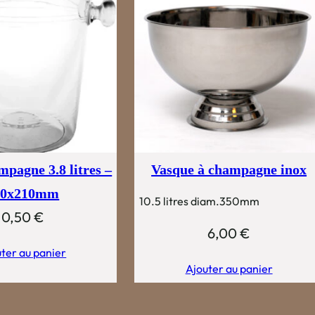
mpagne 3.8 litres –
Vasque à champagne inox
10x210mm
10.5 litres diam.350mm
0,50
€
6,00
€
ter au panier
Ajouter au panier