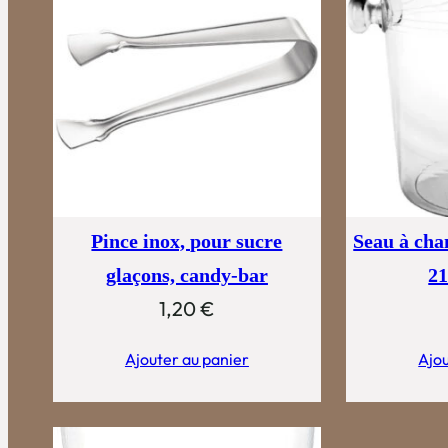
Pince inox, pour sucre
Seau à cha
glaçons, candy-bar
2
1,20
€
Ajouter au panier
Ajou