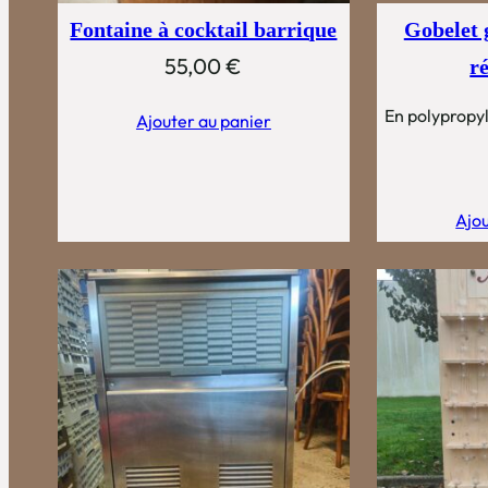
Fontaine à cocktail barrique
Gobelet 
55,00
€
ré
En polypropy
Ajouter au panier
Ajou