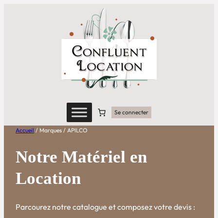
Aller
au
contenu
Se connecter
Accueil
/ Marques / APILCO
Notre Matériel en
Location
Parcourez notre catalogue et composez votre devis :